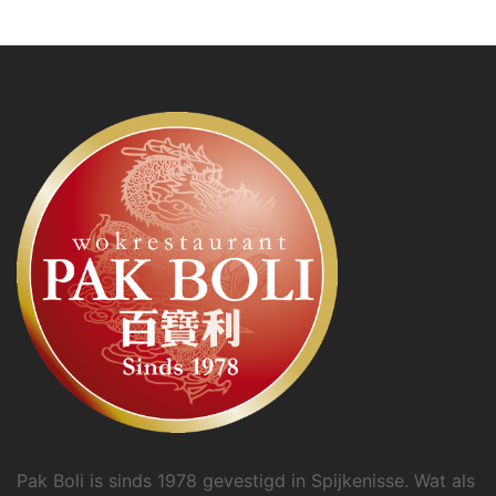
Pak Boli is sinds 1978 gevestigd in Spijkenisse. Wat als