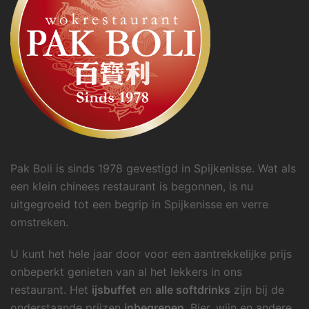
Pak Boli is sinds 1978 gevestigd in Spijkenisse. Wat als
een klein chinees restaurant is begonnen, is nu
uitgegroeid tot een begrip in Spijkenisse en verre
omstreken.
U kunt het hele jaar door voor een aantrekkelijke prijs
onbeperkt genieten van al het lekkers in ons
restaurant. Het
ijsbuffet
en
alle softdrinks
zijn bij de
onderstaande prijzen
inbegrepen
. Bier, wijn en andere