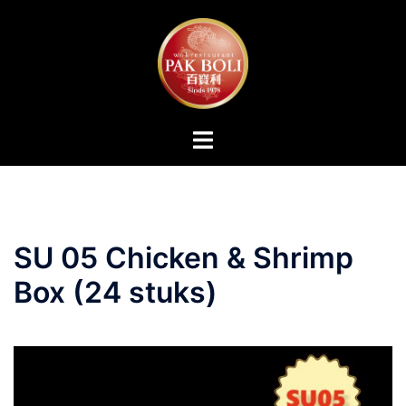
Ga
naar
de
inhoud
Toggle
menu
SU 05 Chicken & Shrimp
Box (24 stuks)