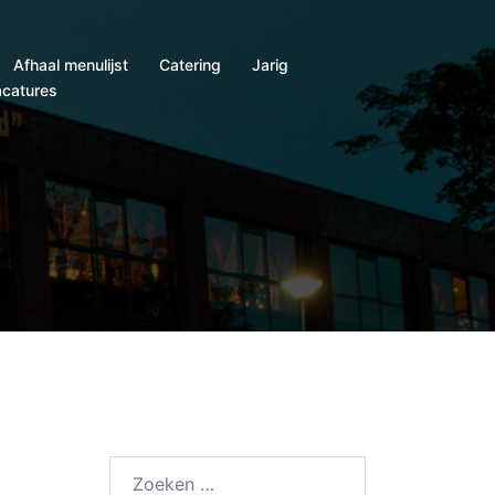
Afhaal menulijst
Catering
Jarig
catures
Zoeken