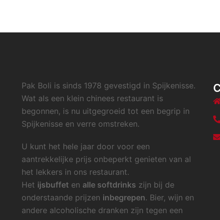
Pak Boli is sinds 1978 gevestigd in Spijkenisse.
Wat als een klein chinees restaurant is
begonnen, is nu uitgegroeid tot een begrip in
Spijkenisse en verre omstreken.
U kunt het hele jaar door voor een
aantrekkelijke prijs onbeperkt genieten van al
het lekkers in ons restaurant.
Het
ijsbuffet
en
alle softdrinks
zijn bij de
onderstaande prijzen
inbegrepen
. Bier, wijn en
andere alcoholische dranken zijn tegen een