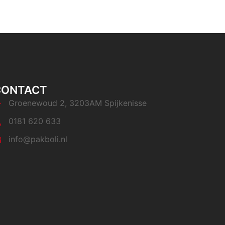
CONTACT
Groenewoud 2, 3203AM Spijkenisse
0181 620 633
info@pakboli.nl