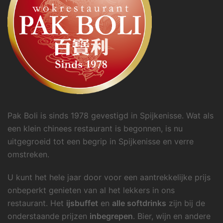
Pak Boli is sinds 1978 gevestigd in Spijkenisse. Wat als
een klein chinees restaurant is begonnen, is nu
uitgegroeid tot een begrip in Spijkenisse en verre
omstreken.
U kunt het hele jaar door voor een aantrekkelijke prijs
onbeperkt genieten van al het lekkers in ons
restaurant. Het
ijsbuffet
en
alle softdrinks
zijn bij de
onderstaande prijzen
inbegrepen
. Bier, wijn en andere