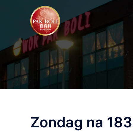
Ga
naar
de
inhoud
Zondag na 183