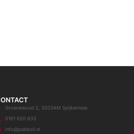
CONTACT
Groenewoud 2, 3203AM Spijkenisse
0181 620 633
info@pakboli.nl