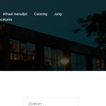
Afhaal menulijst
Catering
Jarig
catures
Zoeken