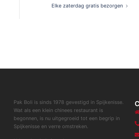
Elke zaterdag gratis bezorgen
Pak Boli is sinds 1978 gevestigd in Spijkenisse.
Wat als een klein chinees restaurant is
begonnen, is nu uitgegroeid tot een begrip in
Spijkenisse en verre omstreken.