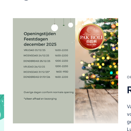
O
V
v
g
L