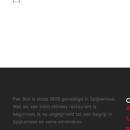
Pak Boli is sinds 1978 gevestigd in Spijkenisse.
Wat als een klein chinees restaurant is
begonnen, is nu uitgegroeid tot een begrip in
Spijkenisse en verre omstreken.