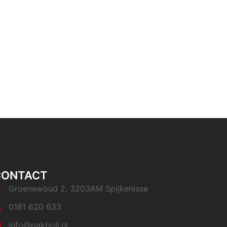
CONTACT
Groenewoud 2, 3203AM Spijkenisse
0181 620 633
info@pakboli.nl