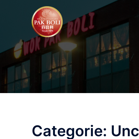
Ga
naar
de
inhoud
Categorie:
Unc